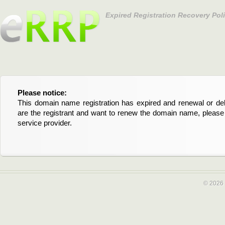
Expired Registration Recovery Pol
Please notice:
Bitte beachten Sie:
This domain name registration has expired and renewal or dele
Diese Domainregistrierung ist abgelaufen und die Verläng
are the registrant and want to renew the domain name, please 
Domain stehen an. Wenn Sie der Registrant sind und di
service provider.
verlängern möchten, kontaktieren Sie bitte Ihren Service-Provid
© 2026